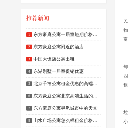
*
推荐新闻
民
物
东方豪庭公寓一居室短期价格下调
1
富
东方豪庭公寓附近的酒店
2
*
中国大饭店公寓出租
3
却
东湖别墅一居室促销优惠
4
四
北京千禧公寓租金优惠的高端酒店式公寓
5
租
*
东方豪庭公寓北京高端生活的代表
6
东方豪庭公寓寻觅城市中的天堂
7
垃
山水广场公寓怎么样租金价格是多少
8
小