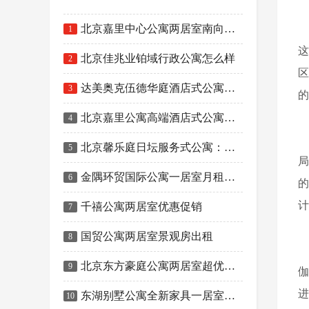
*
北
北京嘉里中心公寓两居室南向户型优惠促销
1
北京佳兆业铂域行政公寓怎么样
2
区
达美奥克伍德华庭酒店式公寓一居室出租
3
的
*
北京嘉里公寓高端酒店式公寓的典范
4
北京馨乐庭日坛服务式公寓：让您尽享奢华与舒适的居住体验
5
局
金隅环贸国际公寓一居室月租金大降价
6
的
计
千禧公寓两居室优惠促销
7
*
国贸公寓两居室景观房出租
8
北京东方豪庭公寓两居室超优惠出租
9
伽
进
东湖别墅公寓全新家具一居室两居室对外出租
10