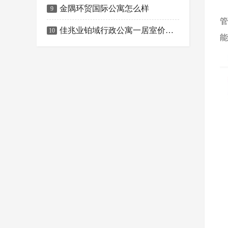
金隅环贸国际公寓怎么样
9
管
佳兆业铂域行政公寓一居室价格促销，只为享受美好生活
10
能