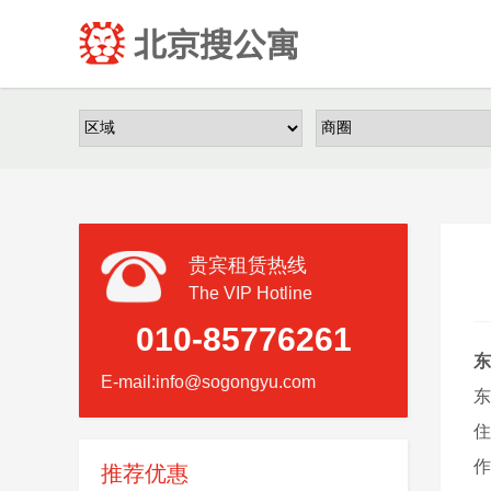
贵宾租赁热线
The VIP Hotline
010-85776261
东
E-mail:info@sogongyu.com
东
住
作
推荐优惠