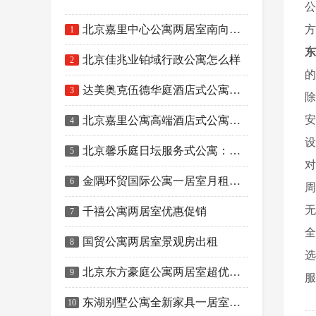
公
方
北京嘉里中心公寓两居室南向户型优惠促销
1
东
北京佳兆业铂域行政公寓怎么样
2
的
达美奥克伍德华庭酒店式公寓一居室出租
3
除
安
北京嘉里公寓高端酒店式公寓的典范
4
设
北京馨乐庭日坛服务式公寓：让您尽享奢华与舒适的居住体验
5
对
金隅环贸国际公寓一居室月租金大降价
6
周
无
千禧公寓两居室优惠促销
7
全
国贸公寓两居室景观房出租
8
选
北京东方豪庭公寓两居室超优惠出租
9
服
东湖别墅公寓全新家具一居室两居室对外出租
10