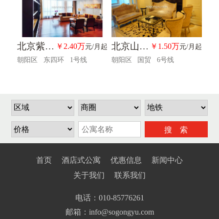
北京紫檀万豪行政公寓
北京山水广场（铂宫）酒店式公寓
￥2.40万
￥1.50万
元/月起
元/月起
朝阳区
东四环
1号线
朝阳区
国贸
6号线
搜 索
首页
酒店式公寓
优惠信息
新闻中心
关于我们
联系我们
电话：
010-85776261
邮箱：info@sogongyu.com