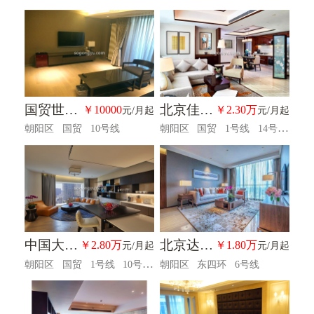
国贸世纪公寓
北京佳兆业铂域行政公寓
￥10000
￥2.30万
元/月起
元/月起
朝阳区
国贸
10号线
朝阳区
国贸
1号线
14号线
中国大饭店公馆
北京达美奥克伍德华庭公寓
￥2.80万
￥1.80万
元/月起
元/月起
朝阳区
国贸
1号线
10号线
朝阳区
东四环
6号线