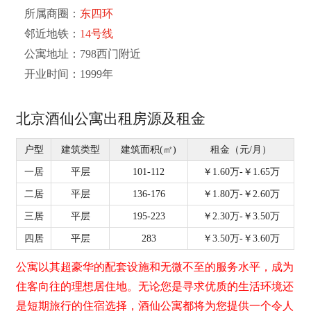
所属商圈：
东四环
邻近地铁：
14号线
公寓地址：
798西门附近
开业时间：
1999年
北京酒仙公寓出租房源及租金
户型
建筑类型
建筑面积(㎡)
租金（元/月）
一居
平层
101-112
￥1.60万-￥1.65万
二居
平层
136-176
￥1.80万-￥2.60万
三居
平层
195-223
￥2.30万-￥3.50万
四居
平层
283
￥3.50万-￥3.60万
公寓以其超豪华的配套设施和无微不至的服务水平，成为
住客向往的理想居住地。无论您是寻求优质的生活环境还
是短期旅行的住宿选择，酒仙公寓都将为您提供一个令人